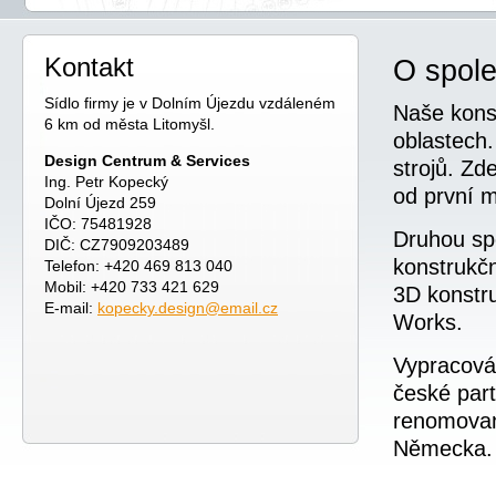
Kontakt
O spole
Sídlo firmy je v Dolním Újezdu vzdáleném
Naše konst
6 km od města Litomyšl.
oblastech.
Design Centrum & Services
strojů. Zd
Ing. Petr Kopecký
od první m
Dolní Újezd 259
IČO: 75481928
Druhou spe
DIČ: CZ7909203489
konstrukčn
Telefon: +420 469 813 040
Mobil: +420 733 421 629
3D konstru
E-mail:
kopecky.design@email.cz
Works.
Vypracová
české part
renomovan
Německa.